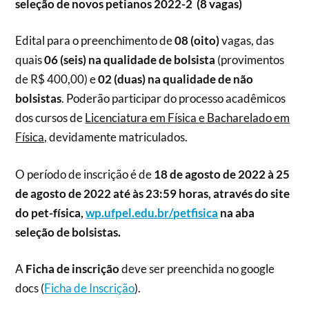
seleção de novos petianos 2022-2 (8 vagas)
Edital para o preenchimento de
08 (
oito
)
vagas, das
quais
06
(seis
) na qualidade de bolsista
(provimentos
de R$ 400,00) e
02
(
duas
) na qualidade
de não
bolsistas
.
Poderão participar do processo acadêmicos
dos cursos de
Licenciatura em Física
e
Bacharelado em
Física,
devidamente matriculados.
O período de inscrição é de
18 de agosto de 2022 à 25
de agosto de 2022 até às 23:59 horas, através do site
do pet-física,
wp.ufpel.edu.br/petfisica
na aba
seleção de bolsistas.
A
Ficha de inscrição
deve ser preenchida no google
docs (
Ficha de Inscrição
).