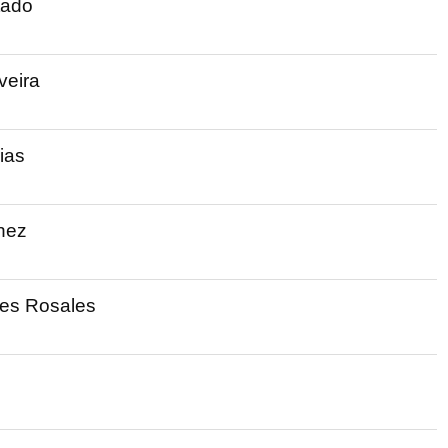
tado
veira
ias
nez
es Rosales