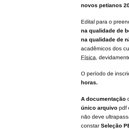
novos petianos 20
Edital para o pree
na qualidade de b
na qualidade
de n
acadêmicos dos c
Física,
devidamente
O período de inscr
horas.
A documentação
d
único arquivo
pdf 
não deve ultrapassa
constar
Seleção P