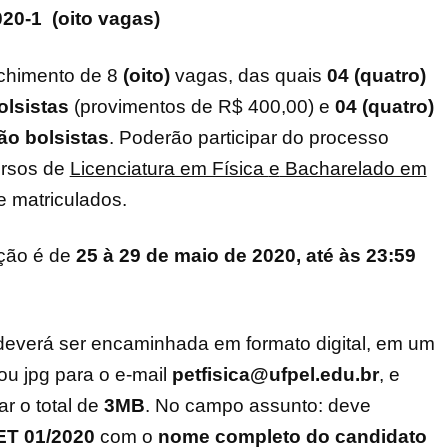
20-1 (oito vagas)
nchimento de 8
(
oito
)
vagas, das quais
04
(
quatro
)
olsistas
(provimentos de R$ 400,00) e
04
(
quatro
)
ão bolsistas
.
Poderão participar do processo
ursos de
Licenciatura em Física
e
Bacharelado em
 matriculados.
ição é de
25 à 29 de maio de 2020, até às 23:59
everá ser encaminhada em formato digital, em um
ou jpg para o e-mail
petfisica@ufpel.edu.br
, e
r o total de
3MB
. No campo assunto: deve
ET 01/2020
com o
nome completo do candidato