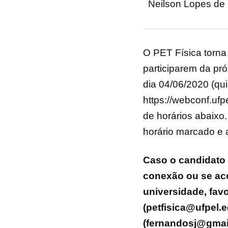
Neilson Lopes de
O PET Física torna
participarem da pr
dia 04/06/2020 (quin
https://webconf.uf
de horários abaixo
horário marcado e 
Caso o candidato 
conexão ou se ac
universidade, favo
(petfisica@ufpel.
(fernandosj@gmai