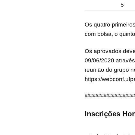
5
Os quatro primeiros
com bolsa, o quint
Os aprovados devem
09/06/2020 através 
reunião do grupo no
https://webconf.ufp
##################
Inscrições Ho