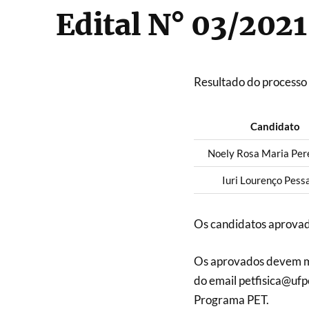
Edital N° 03/202
Resultado do processo 
Candidato
Noely Rosa Maria Pere
Iuri Lourenço Pess
Os candidatos aprovado
Os aprovados devem ma
do email petfisica@ufp
Programa PET.