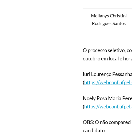
Mellanys Christini
Rodrigues Santos
O processo seletivo, c
outubro em local e hor
Iuri Lourenço Pessanha 
(
https://webconf.ufpe
Noely Rosa Maria Perez
(
https://webconf.ufpe
OBS: O não comparecim
candidato