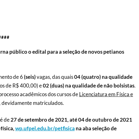
####
rna público o edital para a seleção de novos petianos
mento de 6
(
seis
)
vagas, das quais
04
(
quatro
) na qualidade
os de R$ 400,00) e
02
(
duas
) na qualidade
de não bolsistas
.
 processo acadêmicos dos cursos de
Licenciatura em Física
e
,
devidamente matriculados.
 é de
27 de setembro de 2021, até 04 de outubro de 2021
física,
wp.ufpel.edu.br/petfisica
na aba seleção de