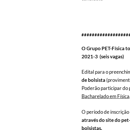
##################
O Grupo PET-Física to
2021-3 (seis vagas)
Edital para o preenchi
de bolsista
(proviment
Poderão participar do
Bacharelado em Física
O período de inscrição
através do site do pet-
bolsistas.