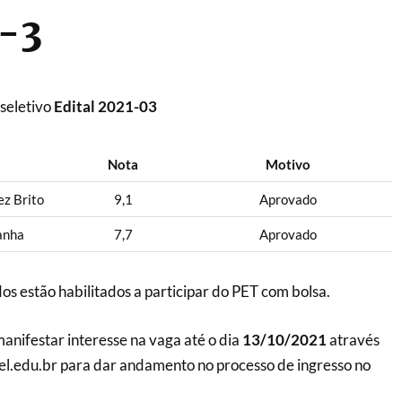
1-3
seletivo
Edital 2021-03
Nota
Motivo
z Brito
9,1
Aprovado
anha
7,7
Aprovado
s estão habilitados a participar do PET com bolsa.
nifestar interesse na vaga até o dia
13/10/2021
através
el.edu.br para dar andamento no processo de ingresso no