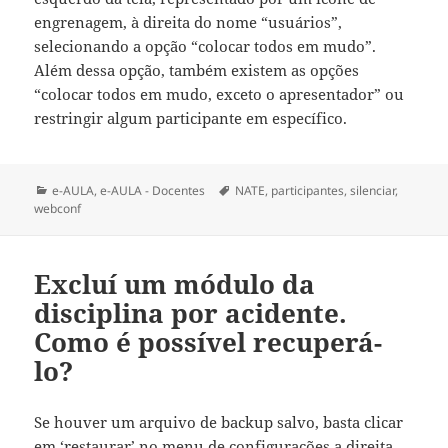
engrenagem, à direita do nome “usuários”,
selecionando a opção “colocar todos em mudo”.
Além dessa opção, também existem as opções
“colocar todos em mudo, exceto o apresentador” ou
restringir algum participante em específico.
Categorias
Tags
e-AULA
,
e-AULA - Docentes
NATE
,
participantes
,
silenciar
,
webconf
Excluí um módulo da
disciplina por acidente.
Como é possível recuperá-
lo?
Se houver um arquivo de backup salvo, basta clicar
em ‘restaurar’ no menu de configurações a direita