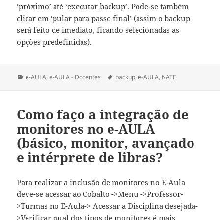
‘próximo’ até ‘executar backup’. Pode-se também
clicar em ‘pular para passo final’ (assim o backup
será feito de imediato, ficando selecionadas as
opções predefinidas).
Categorias
Tags
e-AULA
,
e-AULA - Docentes
backup
,
e-AULA
,
NATE
Como faço a integração de
monitores no e-AULA
(básico, monitor, avançado
e intérprete de libras?
Para realizar a inclusão de monitores no E-Aula
deve-se acessar ao Cobalto ->Menu ->Professor-
>Turmas no E-Aula-> Acessar a Disciplina desejada-
>Verificar qual dos tipos de monitores é mais