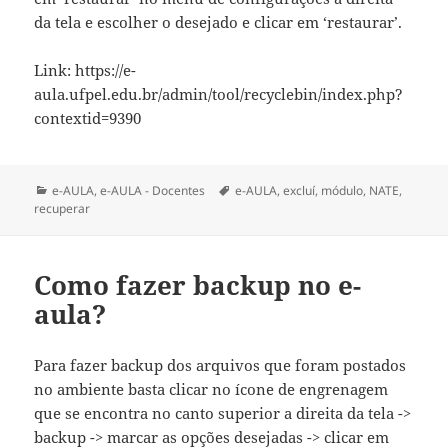
da tela e escolher o desejado e clicar em ‘restaurar’.
Link: https://e-
aula.ufpel.edu.br/admin/tool/recyclebin/index.php?
contextid=9390
Categorias
Tags
e-AULA
,
e-AULA - Docentes
e-AULA
,
excluí
,
módulo
,
NATE
,
recuperar
Como fazer backup no e-
aula?
Para fazer backup dos arquivos que foram postados
no ambiente basta clicar no ícone de engrenagem
que se encontra no canto superior a direita da tela ->
backup -> marcar as opções desejadas -> clicar em