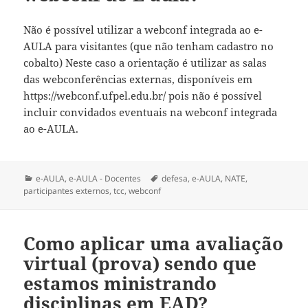
Não é possível utilizar a webconf integrada ao e-
AULA para visitantes (que não tenham cadastro no
cobalto) Neste caso a orientação é utilizar as salas
das webconferências externas, disponíveis em
https://webconf.ufpel.edu.br/ pois não é possível
incluir convidados eventuais na webconf integrada
ao e-AULA.
Categorias
Tags
e-AULA
,
e-AULA - Docentes
defesa
,
e-AULA
,
NATE
,
participantes externos
,
tcc
,
webconf
Como aplicar uma avaliação
virtual (prova) sendo que
estamos ministrando
disciplinas em EAD?