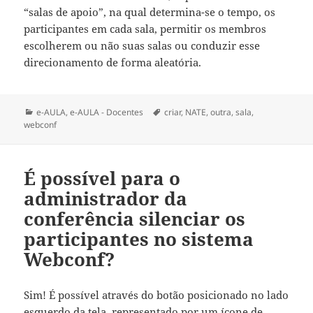
“salas de apoio”, na qual determina-se o tempo, os
participantes em cada sala, permitir os membros
escolherem ou não suas salas ou conduzir esse
direcionamento de forma aleatória.
Categorias
Tags
e-AULA
,
e-AULA - Docentes
criar
,
NATE
,
outra
,
sala
,
webconf
É possível para o
administrador da
conferência silenciar os
participantes no sistema
Webconf?
Sim! É possível através do botão posicionado no lado
esquerdo da tela, representado por um ícone de