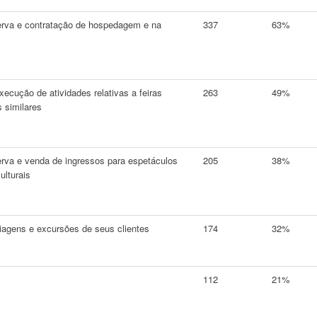
erva e contratação de hospedagem e na
337
63%
cução de atividades relativas a feiras
263
49%
 similares
rva e venda de ingressos para espetáculos
205
38%
ulturais
gens e excursões de seus clientes
174
32%
112
21%