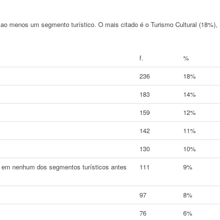
 ao menos um segmento turístico. O mais citado é o Turismo Cultural (18%),
f.
%
236
18%
183
14%
159
12%
142
11%
130
10%
a em nenhum dos segmentos turísticos antes
111
9%
97
8%
76
6%