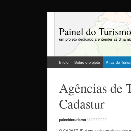
Painel do Turism
um projeto dedicado a entender as dinâmic
Pular
Início
Sobre o projeto
Atlas do Turi
para
o
conteúdo
Agências de T
Cadastur
paineldoturismo
/
10/08/2022
O CADASTUR é um cadastro obrigatório que