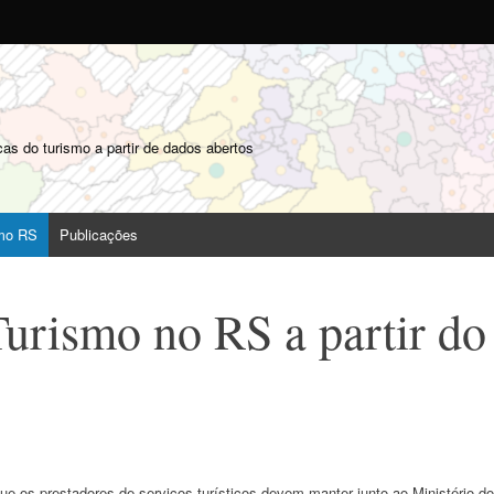
o
as do turismo a partir de dados abertos
smo RS
Publicações
urismo no RS a partir do
 os prestadores de serviços turísticos devem manter junto ao Ministério do