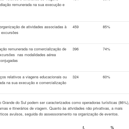
mediação remunerada na sua execução e
rganização de atividades associadas à
459
85%
u excursões
ação remunerada na comercialização de
396
74%
xcursões nas modalidades aérea
 conjugadas
ços relativos a viagens educacionais ou
324
60%
rada na sua execução e comercialização
o Grande do Sul podem ser caracterizados como operadoras turísticas (86%)
mas e itinerários de viagem. Quanto às atividades não privativas, a mais
ísticos avulsos, seguida do assessoramento na organização de eventos.
f.
%