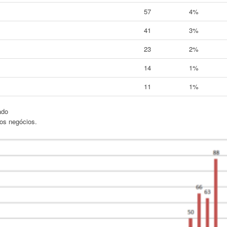
57
4%
41
3%
23
2%
14
1%
11
1%
ado
dos negócios.