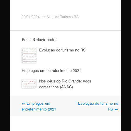
20/01/2024
em
Atlas do Turismo RS
.
Posts Relacionados
Evolução do turismo no RS
Empregos em entretenimento 2021
Nos céus do Rio Grande: voos
domésticos (ANAC)
Navegação
←
Empregos em
Evolução do turismo no
do
entretenimento 2021
RS
→
post