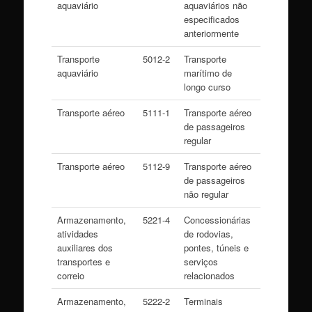
aquaviário
aquaviários não
especificados
anteriormente
Transporte
5012-2
Transporte
aquaviário
marítimo de
longo curso
Transporte aéreo
5111-1
Transporte aéreo
de passageiros
regular
Transporte aéreo
5112-9
Transporte aéreo
de passageiros
não regular
Armazenamento,
5221-4
Concessionárias
atividades
de rodovias,
auxiliares dos
pontes, túneis e
transportes e
serviços
correio
relacionados
Armazenamento,
5222-2
Terminais