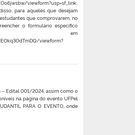
Oo6jwsbw/viewform?usp=sf_link.
 disso, para aqueles que desejam
ara estudantes que comprovarem, no
reencher o formulário específico
l em
YMEOkq3OdTmDQ/viewform?
os – Edital 001/2024, assim como o
poníveis na página do evento UFPel
ESTUDANTIL PARA O EVENTO, onde