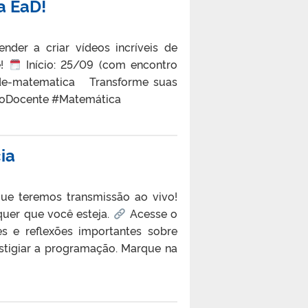
a EaD!
nder a criar vídeos incríveis de
ê!
Início: 25/09 (com encontro
os-de-matematica Transforme suas
ãoDocente #Matemática
ia
ue teremos transmissão ao vivo!
quer que você esteja.
Acesse o
s e reflexões importantes sobre
estigiar a programação. Marque na