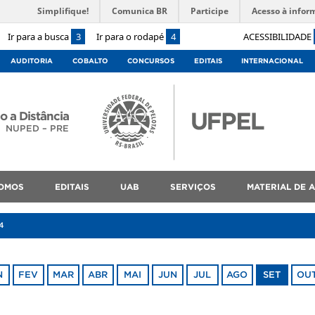
Simplifique!
Comunica BR
Participe
Acesso à infor
Ir para a busca
3
Ir para o rodapé
4
ACESSIBILIDADE
AUDITORIA
COBALTO
CONCURSOS
EDITAIS
INTERNACIONAL
o a Distância
NUPED – PRE
OMOS
EDITAIS
UAB
SERVIÇOS
MATERIAL DE 
4
N
FEV
MAR
ABR
MAI
JUN
JUL
AGO
SET
OU