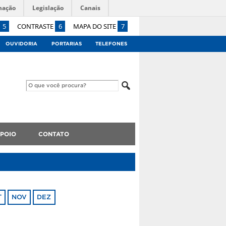
mação
Legislação
Canais
5
CONTRASTE
6
MAPA DO SITE
7
OUVIDORIA
PORTARIAS
TELEFONES
APOIO
CONTATO
T
NOV
DEZ