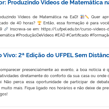
or: Produzindo Vídeos de Matemática n
roduzindo Vídeos de Matemática na EaD!
Quer apre
icado de 40 horas?
Então, essa formação é para voc
09
Inscreva-se em: https://l.ufpel.edu.br/curso-vide
atemática #ProduçãoDeVídeos #EAD #Certificado #Formaç
o Vivo: 2ª Edição do UFPEL Sem Distânc
omparecer presencialmente ao evento, a boa notícia é q
atividades diretamente do conforto da sua casa ou onde 
ui Não perca essa oportunidade de participar de debate
e muito mais. Fique ligado nos horários e não deixe de pr
gos!