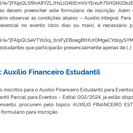
d/e/1FAIpQLSf9nA8YZLJHsLlQ4ltEmVlrY1rxufr7SHQtKlDbzE
tes devem preencher este formulário de inscrição. Além
sário observar as condições abaixo: – Auxílio Integral: P
sencial no evento (dois dias ou mais), é necessário p
poníve
s/d/e/1FAIpQLSeVTYs0oj_6rxFyEBoegBtHUr0MgeCYdojyS
ra estudantes que participarão presencialmente apenas de […]
 Auxílio Financeiro Estudantil
s inscritos para o Auxílio Financeiro Estudantil para Event
dantil Parcial para Eventos – Edital 002/2024, já estão dis
 envento, procurem pelo tópico AUXÍLIO FINANCEIRO 
 formulário para inscrição.