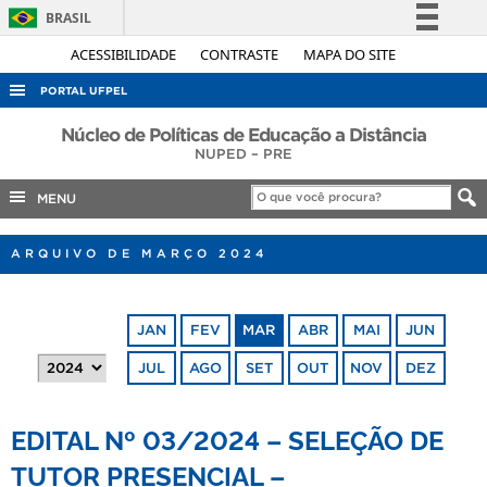
BRASIL
Simplifique!
ACESSIBILIDADE
CONTRASTE
MAPA DO SITE
Comunica BR
PORTAL UFPEL
Participe
ACESSO À INFORMAÇÃO
Núcleo de Políticas de Educação a Distância
Acesso à informação
NUPED – PRE
AUDITORIA
Legislação
MENU
COBALTO
Canais
CONCURSOS
ARQUIVO DE MARÇO 2024
EDITAIS
INTERNACIONAL
JAN
FEV
MAR
ABR
MAI
JUN
OUVIDORIA
JUL
AGO
SET
OUT
NOV
DEZ
PORTARIAS
TELEFONES
EDITAL Nº 03/2024 – SELEÇÃO DE
TUTOR PRESENCIAL –