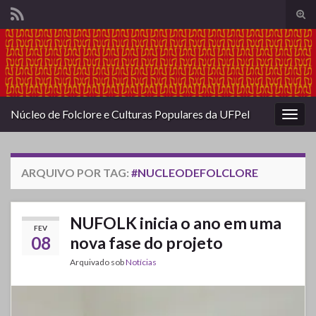
Alte
form
Search for:
de
pesq
Núcleo de Folclore e Culturas Populares da UFPel
Alter
nave
ARQUIVO POR TAG:
#NUCLEODEFOLCLORE
NUFOLK inicia o ano em uma
FEV
08
nova fase do projeto
Arquivado sob
Notícias