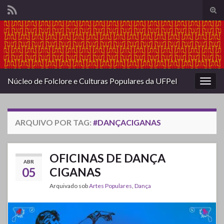
Alte
form
Search for:
de
pesq
Núcleo de Folclore e Culturas Populares da UFPel
Alter
nave
ARQUIVO POR TAG:
#DANÇACIGANAS
OFICINAS DE DANÇA
ABR
05
CIGANAS
Arquivado sob
Artes Populares
,
Dança