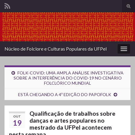
Alte
form
Search for:
de
pesq
Núcleo de Folclore e Culturas Populares da UFPel
Alter
nave
FOLK-COVID: UMA AMPLA ANÁLISE INVESTIGATIVA
SOBRE A INTERFERÊNCIA DO COVID-19 NO CENÁRIO
FOLCLÓRICO MUNDIAL
ESTÁ CHEGANDO A 4ª EDIÇÃO DO PAPOFOLK
Qualificação de trabalhos sobre
OUT
danças e artes populares no
19
mestrado da UFPel acontecem
nesta semana