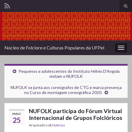
Alte
form
Search for:
de
pesq
Núcleo de Folclore e Culturas Populares da UFPel
Alter
nave
Pequenos e adolescentes do Instituto Hélvio D’Angola
visitam o NUFOLK
NUFOLK se junta aos coreógrafos de CTG e marca presença
no Curso de montagem coreográfica 2020.
NUFOLK participa do Fórum Virtual
MAIO
Internacional de Grupos Folclóricos
25
Arquivado sob
Notícias