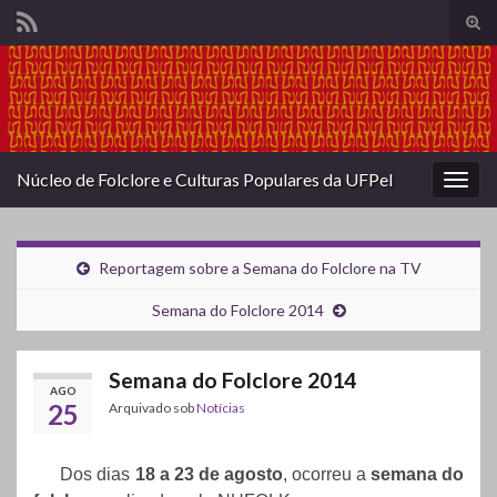
Alte
form
Search for:
de
pesq
Núcleo de Folclore e Culturas Populares da UFPel
Alter
nave
Reportagem sobre a Semana do Folclore na TV
Semana do Folclore 2014
Semana do Folclore 2014
AGO
25
Arquivado sob
Notícias
Dos dias
18 a 23 de agosto
, ocorreu a
semana do