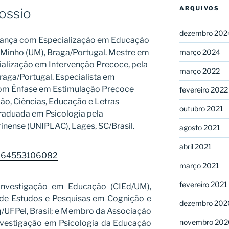
ARQUIVOS
ossio
dezembro 202
iança com Especialização em Educação
março 2024
o Minho (UM), Braga/Portugal. Mestre em
alização em Intervenção Precoce, pela
março 2022
raga/Portugal. Especialista em
com Ênfase em Estimulação Precoce
fevereiro 2022
ão, Ciências, Educação e Letras
outubro 2021
 Graduada em Psicologia pela
inense (UNIPLAC), Lages, SC/Brasil.
agosto 2021
abril 2021
83964553106082
março 2021
fevereiro 2021
Investigação em Educação (CIEd/UM),
de Estudos e Pesquisas em Cognição e
dezembro 202
UFPel, Brasil; e Membro da Associação
novembro 202
nvestigação em Psicologia da Educação