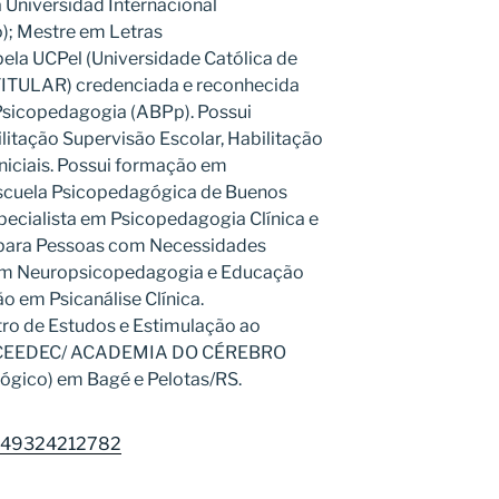
Universidad Internacional
); Mestre em Letras
 pela UCPel (Universidade Católica de
TITULAR) credenciada e reconhecida
 Psicopedagogia (ABPp). Possui
tação Supervisão Escolar, Habilitação
Iniciais. Possui formação em
Escuela Psicopedagógica de Buenos
specialista em Psicopedagogia Clínica e
a para Pessoas com Necessidades
 em Neuropsicopedagogia e Educação
o em Psicanálise Clínica.
ro de Estudos e Estimulação ao
 - CEEDEC/ ACADEMIA DO CÉREBRO
ógico) em Bagé e Pelotas/RS.
30349324212782