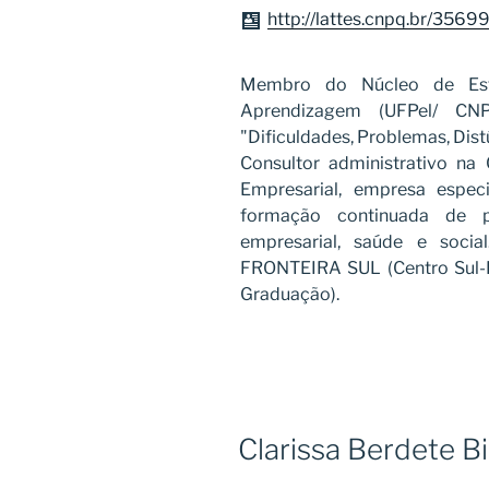
http://lattes.cnpq.br/35
Membro do Núcleo de Est
Aprendizagem (UFPel/ CNP
"Dificuldades, Problemas, Dis
Consultor administrativo n
Empresarial, empresa especi
formação continuada de pr
empresarial, saúde e soc
FRONTEIRA SUL (Centro Sul-Br
Graduação).
Clarissa Berdete Bi