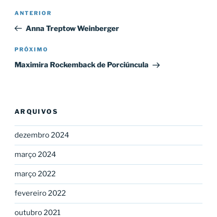
Navegação
Post
ANTERIOR
de
anterior
Anna Treptow Weinberger
Post
Próximo
PRÓXIMO
post
Maximira Rockemback de Porciúncula
ARQUIVOS
dezembro 2024
março 2024
março 2022
fevereiro 2022
outubro 2021