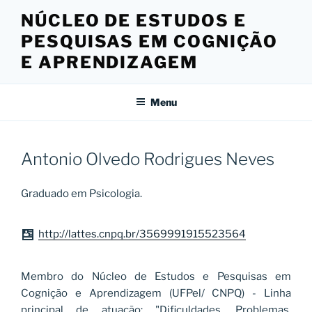
Pular
NÚCLEO DE ESTUDOS E
para
PESQUISAS EM COGNIÇÃO
o
conteúdo
E APRENDIZAGEM
Menu
Antonio Olvedo Rodrigues Neves
Graduado em Psicologia.
http://lattes.cnpq.br/3569991915523564
Membro do Núcleo de Estudos e Pesquisas em
Cognição e Aprendizagem (UFPel/ CNPQ) - Linha
principal de atuação: "Dificuldades, Problemas,