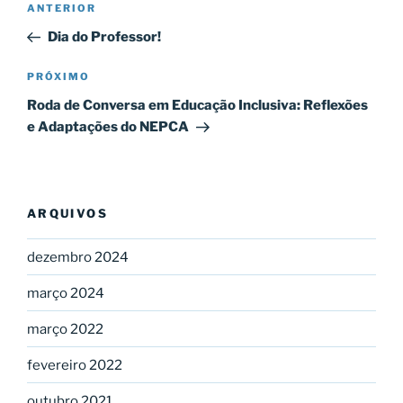
Post
ANTERIOR
de
anterior
Dia do Professor!
Post
Próximo
PRÓXIMO
post
Roda de Conversa em Educação Inclusiva: Reflexões
e Adaptações do NEPCA
ARQUIVOS
dezembro 2024
março 2024
março 2022
fevereiro 2022
outubro 2021