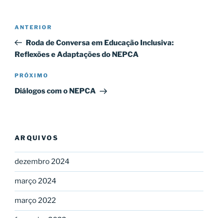
Navegação
Post
ANTERIOR
de
anterior
Roda de Conversa em Educação Inclusiva:
Post
Reflexões e Adaptações do NEPCA
Próximo
PRÓXIMO
post
Diálogos com o NEPCA
ARQUIVOS
dezembro 2024
março 2024
março 2022