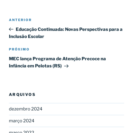
Navegação
Post
ANTERIOR
de
anterior
Educação Continuada: Novas Perspectivas para a
Post
Inclusão Escolar
Próximo
PRÓXIMO
post
MEC lança Programa de Atenção Precoce na
Infância em Pelotas (RS)
ARQUIVOS
dezembro 2024
março 2024
março 2022