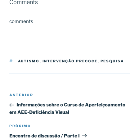
Comments
comments
TAGS
AUTISMO
,
INTERVENÇÃO PRECOCE
,
PESQUISA
Navegação
Post
ANTERIOR
de
anterior
Informações sobre o Curso de Aperfeiçoamento
Post
em AEE-Deficiência Visual
Próximo
PRÓXIMO
post
Encontro de discussão / Parte I