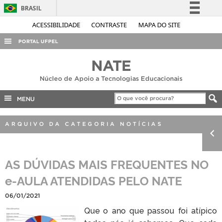
BRASIL
Simplifique!
ACESSIBILIDADE
CONTRASTE
MAPA DO SITE
Comunica BR
PORTAL UFPEL
Participe
ACESSO À INFORMAÇÃO
NATE
Acesso à informação
AUDITORIA
Núcleo de Apoio a Tecnologias Educacionais
Legislação
COBALTO
Canais
MENU
CONCURSOS
ARQUIVO DA CATEGORIA NOTÍCIAS
EDITAIS
INTERNACIONAL
AS DÚVIDAS MAIS FREQUENTES NO
OUVIDORIA
e-AULA ATENDIDAS PELO NATE
PORTARIAS
TELEFONES
06/01/2021
Que o ano que passou foi atípico