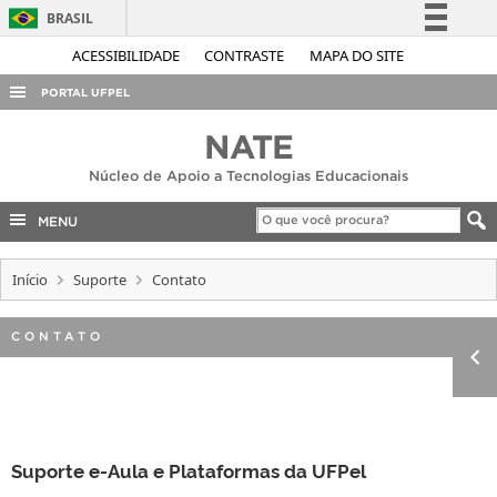
BRASIL
Simplifique!
ACESSIBILIDADE
CONTRASTE
MAPA DO SITE
Comunica BR
PORTAL UFPEL
Participe
ACESSO À INFORMAÇÃO
NATE
Acesso à informação
AUDITORIA
Núcleo de Apoio a Tecnologias Educacionais
Legislação
COBALTO
Canais
MENU
CONCURSOS
Início
Suporte
Contato
EDITAIS
INTERNACIONAL
CONTATO
OUVIDORIA
PORTARIAS
TELEFONES
Suporte e-Aula e Plataformas da UFPel