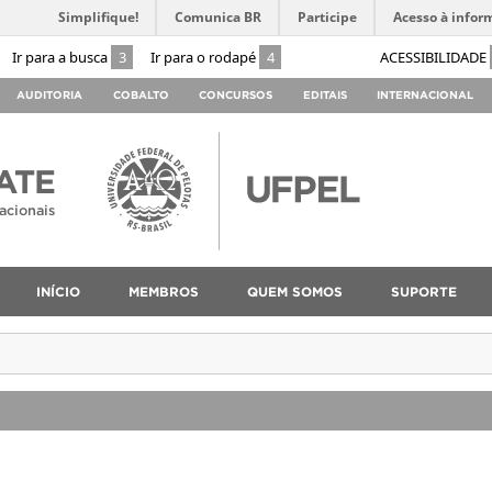
Simplifique!
Comunica BR
Participe
Acesso à infor
Ir para a busca
3
Ir para o rodapé
4
ACESSIBILIDADE
AUDITORIA
COBALTO
CONCURSOS
EDITAIS
INTERNACIONAL
ATE
acionais
INÍCIO
MEMBROS
QUEM SOMOS
SUPORTE