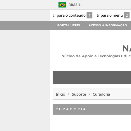
BRASIL
Ir para o conteúdo
1
Ir para o menu
2
PORTAL UFPEL
ACESSO À INFORMAÇÃO
N
Núcleo de Apoio a Tecnologias Educ
Início
Suporte
Curadoria
CURADORIA