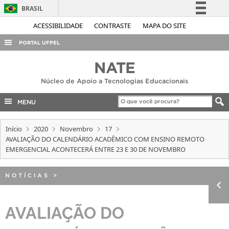
BRASIL
Simplifique!
ACESSIBILIDADE
CONTRASTE
MAPA DO SITE
Comunica BR
PORTAL UFPEL
Participe
ACESSO À INFORMAÇÃO
NATE
Acesso à informação
AUDITORIA
Núcleo de Apoio a Tecnologias Educacionais
Legislação
COBALTO
Canais
MENU
CONCURSOS
Início
2020
Novembro
17
EDITAIS
AVALIAÇÃO DO CALENDÁRIO ACADÊMICO COM ENSINO REMOTO
INTERNACIONAL
EMERGENCIAL ACONTECERÁ ENTRE 23 E 30 DE NOVEMBRO
OUVIDORIA
NOTÍCIAS
>
PORTARIAS
TELEFONES
AVALIAÇÃO DO