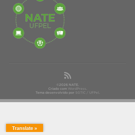
©2026 NATE.
Criado com
WordPress
.
Tema desenvolvido por
SGTIC / UFPel
.
Translate »