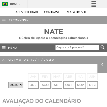
BRASIL
Simplifique!
ACESSIBILIDADE
CONTRASTE
MAPA DO SITE
Comunica BR
PORTAL UFPEL
Participe
ACESSO À INFORMAÇÃO
NATE
Acesso à informação
AUDITORIA
Núcleo de Apoio a Tecnologias Educacionais
Legislação
COBALTO
Canais
MENU
CONCURSOS
ARQUIVO DE 17/11/2020
EDITAIS
INTERNACIONAL
JAN
FEV
MAR
ABR
MAI
JUN
OUVIDORIA
JUL
AGO
SET
OUT
NOV
DEZ
PORTARIAS
TELEFONES
AVALIAÇÃO DO CALENDÁRIO