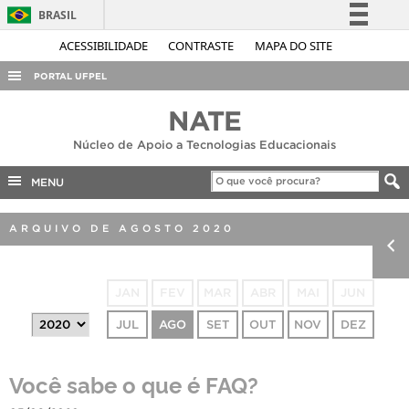
BRASIL
Simplifique!
ACESSIBILIDADE
CONTRASTE
MAPA DO SITE
Comunica BR
PORTAL UFPEL
Participe
ACESSO À INFORMAÇÃO
NATE
Acesso à informação
AUDITORIA
Núcleo de Apoio a Tecnologias Educacionais
Legislação
COBALTO
Canais
MENU
CONCURSOS
ARQUIVO DE AGOSTO 2020
EDITAIS
INTERNACIONAL
JAN
FEV
MAR
ABR
MAI
JUN
OUVIDORIA
JUL
AGO
SET
OUT
NOV
DEZ
PORTARIAS
TELEFONES
Você sabe o que é FAQ?