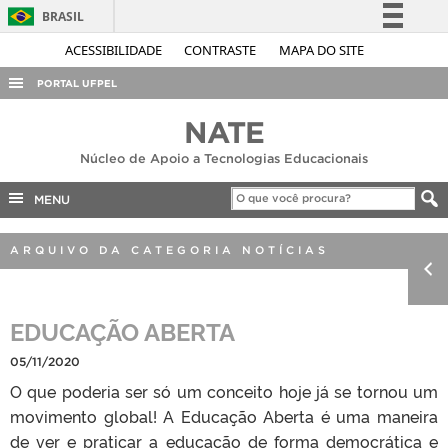
BRASIL
Simplifique!
ACESSIBILIDADE
CONTRASTE
MAPA DO SITE
Comunica BR
PORTAL UFPEL
Participe
ACESSO À INFORMAÇÃO
NATE
Acesso à informação
AUDITORIA
Núcleo de Apoio a Tecnologias Educacionais
Legislação
COBALTO
Canais
MENU
CONCURSOS
ARQUIVO DA CATEGORIA NOTÍCIAS
EDITAIS
INTERNACIONAL
EDUCAÇÃO ABERTA
OUVIDORIA
PORTARIAS
05/11/2020
O que poderia ser só um conceito hoje já se tornou um
TELEFONES
movimento global! A Educação Aberta é uma maneira
de ver e praticar a educação de forma democrática e