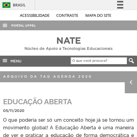
BRASIL
Simplifique!
ACESSIBILIDADE
CONTRASTE
MAPA DO SITE
Comunica BR
PORTAL UFPEL
Participe
ACESSO À INFORMAÇÃO
NATE
Acesso à informação
AUDITORIA
Núcleo de Apoio a Tecnologias Educacionais
Legislação
COBALTO
Canais
MENU
CONCURSOS
ARQUIVO DA TAG AGENDA 2030
EDITAIS
INTERNACIONAL
EDUCAÇÃO ABERTA
OUVIDORIA
PORTARIAS
05/11/2020
O que poderia ser só um conceito hoje já se tornou um
TELEFONES
movimento global! A Educação Aberta é uma maneira
de ver e praticar a educação de forma democrática e