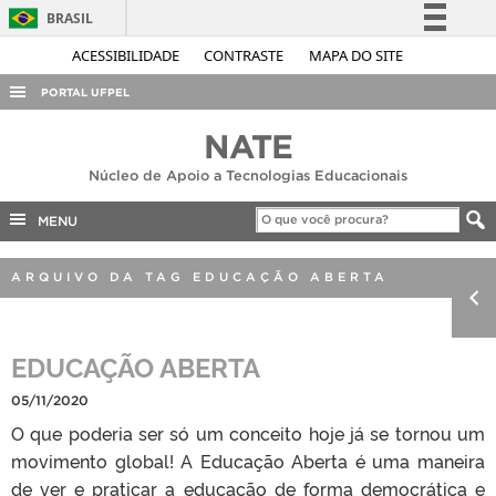
BRASIL
Simplifique!
ACESSIBILIDADE
CONTRASTE
MAPA DO SITE
Comunica BR
PORTAL UFPEL
Participe
ACESSO À INFORMAÇÃO
NATE
Acesso à informação
AUDITORIA
Núcleo de Apoio a Tecnologias Educacionais
Legislação
COBALTO
Canais
MENU
CONCURSOS
ARQUIVO DA TAG EDUCAÇÃO ABERTA
EDITAIS
INTERNACIONAL
EDUCAÇÃO ABERTA
OUVIDORIA
PORTARIAS
05/11/2020
O que poderia ser só um conceito hoje já se tornou um
TELEFONES
movimento global! A Educação Aberta é uma maneira
de ver e praticar a educação de forma democrática e