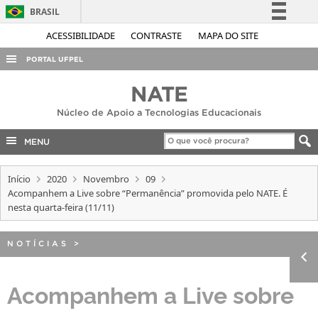
BRASIL
Simplifique!
ACESSIBILIDADE
CONTRASTE
MAPA DO SITE
Comunica BR
PORTAL UFPEL
Participe
ACESSO À INFORMAÇÃO
NATE
Acesso à informação
AUDITORIA
Núcleo de Apoio a Tecnologias Educacionais
Legislação
COBALTO
Canais
MENU
CONCURSOS
Início
2020
Novembro
09
EDITAIS
Acompanhem a Live sobre “Permanência” promovida pelo NATE. É
INTERNACIONAL
nesta quarta-feira (11/11)
OUVIDORIA
NOTÍCIAS
>
PORTARIAS
TELEFONES
Acompanhem a Live sobre