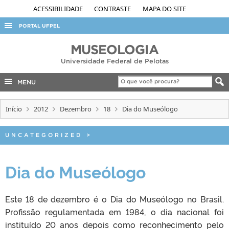
ACESSIBILIDADE
CONTRASTE
MAPA DO SITE
PORTAL UFPEL
ACESSO À INFORMAÇÃO
MUSEOLOGIA
Universidade Federal de Pelotas
AUDITORIA
COBALTO
MENU
CONCURSOS
Início
2012
Dezembro
18
Dia do Museólogo
EDITAIS
INTERNACIONAL
UNCATEGORIZED
>
OUVIDORIA
Dia do Museólogo
PORTARIAS
TELEFONES
Este 18 de dezembro é o Dia do Museólogo no Brasil.
Profissão regulamentada em 1984, o dia nacional foi
instituído 20 anos depois como reconhecimento pelo