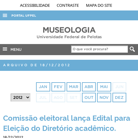
ACESSIBILIDADE
CONTRASTE
MAPA DO SITE
PORTAL UFPEL
ACESSO À INFORMAÇÃO
MUSEOLOGIA
Universidade Federal de Pelotas
AUDITORIA
COBALTO
MENU
CONCURSOS
ARQUIVO DE 18/12/2012
EDITAIS
INTERNACIONAL
JAN
FEV
MAR
ABR
MAI
JUN
OUVIDORIA
JUL
AGO
SET
OUT
NOV
DEZ
PORTARIAS
TELEFONES
Comissão eleitoral lança Edital para
Eleição do Diretório acadêmico.
18/12/2012