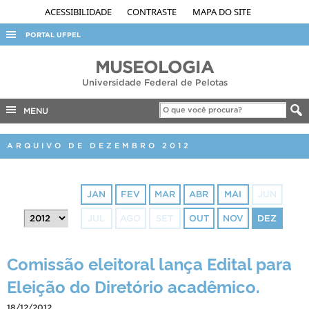
ACESSIBILIDADE
CONTRASTE
MAPA DO SITE
PORTAL UFPEL
ACESSO À INFORMAÇÃO
MUSEOLOGIA
Universidade Federal de Pelotas
AUDITORIA
COBALTO
MENU
CONCURSOS
ARQUIVO DE DEZEMBRO 2012
EDITAIS
INTERNACIONAL
JAN
FEV
MAR
ABR
MAI
JUN
OUVIDORIA
JUL
AGO
SET
OUT
NOV
DEZ
PORTARIAS
TELEFONES
Comissão eleitoral lança Edital para
Eleição do Diretório acadêmico.
18/12/2012