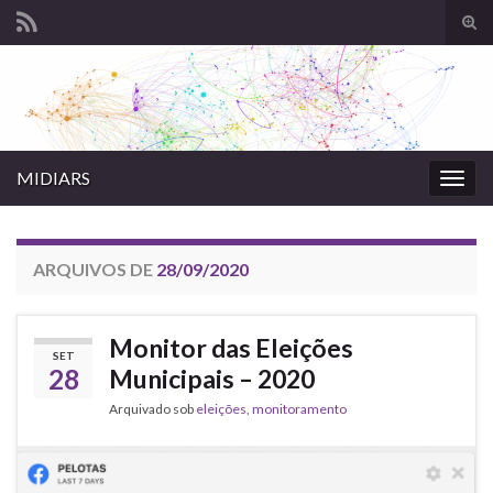
Alte
form
Search for:
de
pesq
MIDIARS
Alter
nave
ARQUIVOS DE
28/09/2020
Monitor das Eleições
SET
28
Municipais – 2020
Arquivado sob
eleições
,
monitoramento