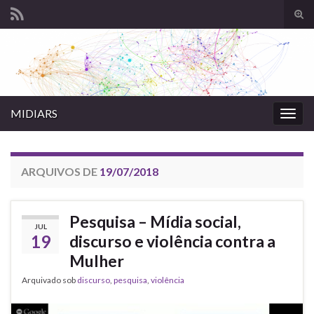
Alte
form
Search for:
de
pesq
MIDIARS
Alter
nave
ARQUIVOS DE
19/07/2018
Pesquisa – Mídia social,
JUL
19
discurso e violência contra a
Mulher
Arquivado sob
discurso
,
pesquisa
,
violência