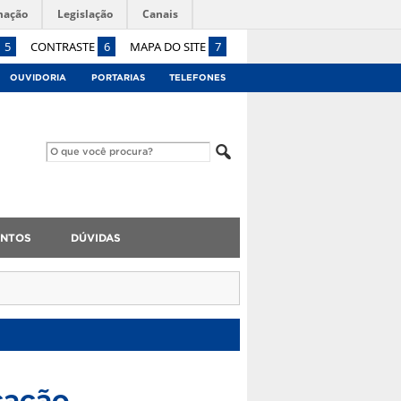
mação
Legislação
Canais
5
CONTRASTE
6
MAPA DO SITE
7
OUVIDORIA
PORTARIAS
TELEFONES
NTOS
DÚVIDAS
cação