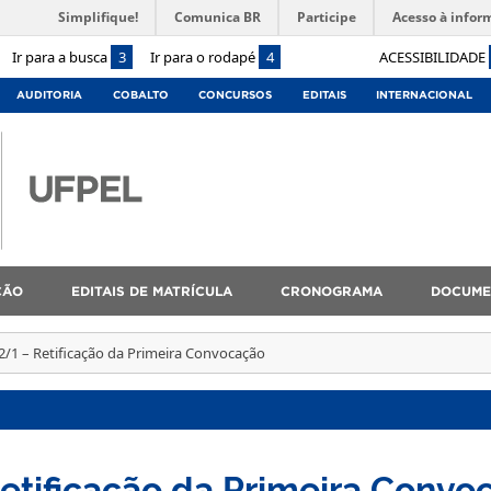
Simplifique!
Comunica BR
Participe
Acesso à infor
Ir para a busca
3
Ir para o rodapé
4
ACESSIBILIDADE
AUDITORIA
COBALTO
CONCURSOS
EDITAIS
INTERNACIONAL
ÇÃO
EDITAIS DE MATRÍCULA
CRONOGRAMA
DOCUME
2/1 – Retificação da Primeira Convocação
etificação da Primeira Convo