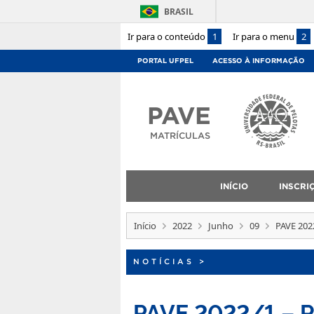
BRASIL
Ir para o conteúdo
1
Ir para o menu
2
PORTAL UFPEL
ACESSO À INFORMAÇÃO
PAVE
MATRÍCULAS
INÍCIO
INSCRI
Início
2022
Junho
09
PAVE 202
NOTÍCIAS
>
PAVE 2022/1 – R