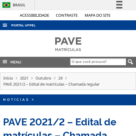
BRASIL
Simplifique!
ACESSIBILIDADE
CONTRASTE
MAPA DO SITE
Comunica BR
PORTAL UFPEL
Participe
ACESSO À INFORMAÇÃO
PAVE
Acesso à informação
AUDITORIA
MATRÍCULAS
Legislação
COBALTO
Canais
MENU
CONCURSOS
Início
EDITAIS
2021
Outubro
29
PAVE 2021/2 – Edital de matrículas – Chamada regular
INTERNACIONAL
OUVIDORIA
NOTÍCIAS
>
PORTARIAS
PAVE 2021/2 – Edital de
TELEFONES
matrículas – Chamada