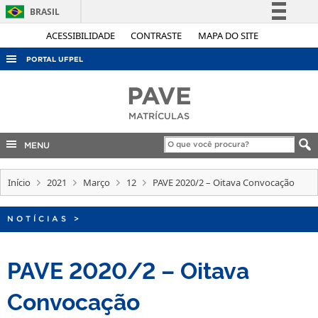
BRASIL
Simplifique!
ACESSIBILIDADE
CONTRASTE
MAPA DO SITE
Comunica BR
PORTAL UFPEL
Participe
ACESSO À INFORMAÇÃO
PAVE
Acesso à informação
AUDITORIA
MATRÍCULAS
Legislação
COBALTO
Canais
MENU
CONCURSOS
Início
EDITAIS
2021
Março
12
PAVE 2020/2 – Oitava Convocação
INTERNACIONAL
NOTÍCIAS
>
OUVIDORIA
PORTARIAS
PAVE 2020/2 – Oitava
TELEFONES
Convocação