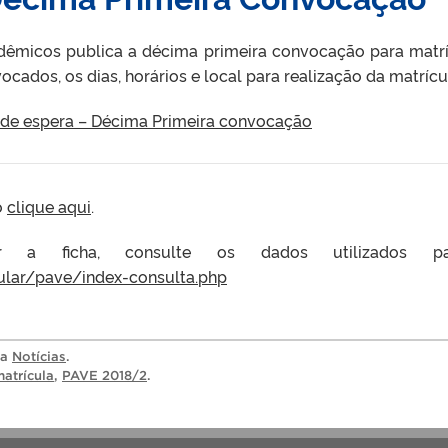
êmicos publica a décima primeira convocação para matríc
ocados, os dias, horários e local para realização da matrícu
de espera – Décima Primeira convocação
o
clique aqui
.
r a ficha, consulte os dados utilizados 
bular/pave/index-consulta.php
ia
Notícias
.
atrícula
,
PAVE 2018/2
.