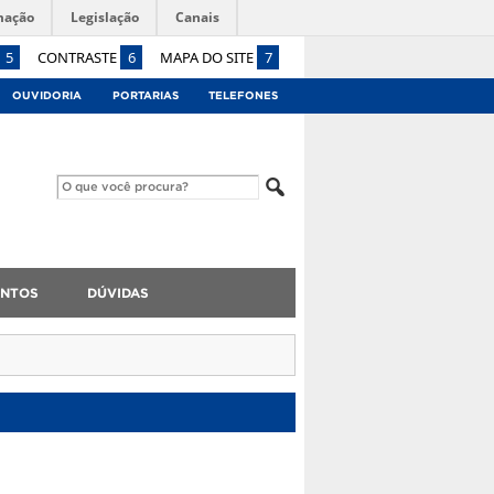
mação
Legislação
Canais
5
CONTRASTE
6
MAPA DO SITE
7
OUVIDORIA
PORTARIAS
TELEFONES
NTOS
DÚVIDAS