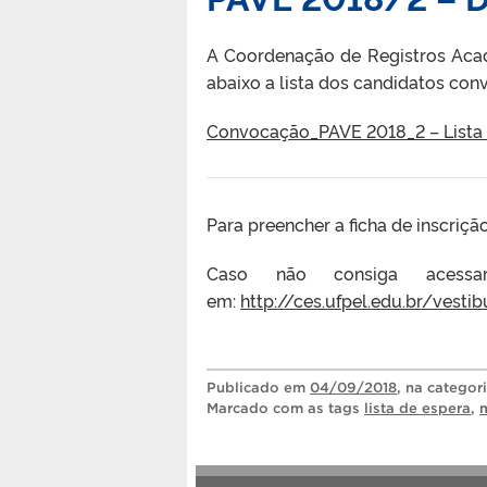
A Coordenação de Registros Acad
abaixo a lista dos candidatos conv
Convocação_PAVE 2018_2 – Lista 
Para preencher a ficha de inscriçã
Caso não consiga acessa
em:
http://ces.ufpel.edu.br/vesti
Publicado
em
04/09/2018
, na categor
Marcado com as tags
lista de espera
,
m