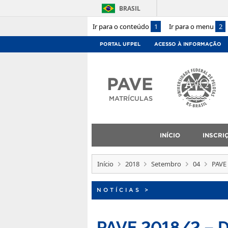
BRASIL
Ir para o conteúdo
1
Ir para o menu
2
PORTAL UFPEL
ACESSO À INFORMAÇÃO
PAVE
MATRÍCULAS
INÍCIO
INSCRI
Início
2018
Setembro
04
PAVE
NOTÍCIAS
>
PAVE 2018/2 – D