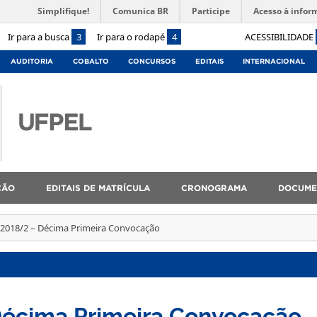
Simplifique!
Comunica BR
Participe
Acesso à infor
Ir para a busca
3
Ir para o rodapé
4
ACESSIBILIDADE
AUDITORIA
COBALTO
CONCURSOS
EDITAIS
INTERNACIONAL
ÇÃO
EDITAIS DE MATRÍCULA
CRONOGRAMA
DOCUME
 2018/2 – Décima Primeira Convocação
écima Primeira Convocação