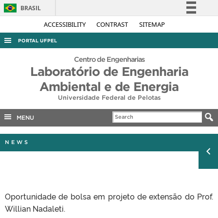
BRASIL
Simplifique!
ACCESSIBILITY
CONTRAST
SITEMAP
Comunica BR
PORTAL UFPEL
Participe
ACESSO À INFORMAÇÃO
Centro de Engenharias
Acesso à informação
Laboratório de Engenharia
AUDITORIA
Legislação
Ambiental e de Energia
COBALTO
Canais
Universidade Federal de Pelotas
CONCURSOS
MENU
EDITAIS
INTERNACIONAL
NEWS
OUVIDORIA
PORTARIAS
TELEFONES
Oportunidade de bolsa em projeto de extensão do Prof.
Willian Nadaleti.