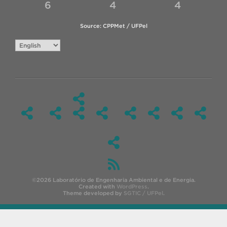
6
4
4
Source: CPPMet / UFPel
Choose
a
language
©2026 Laboratório de Engenharia Ambiental e de Energia.
Created with
WordPress
.
Theme developed by
SGTIC / UFPel
.