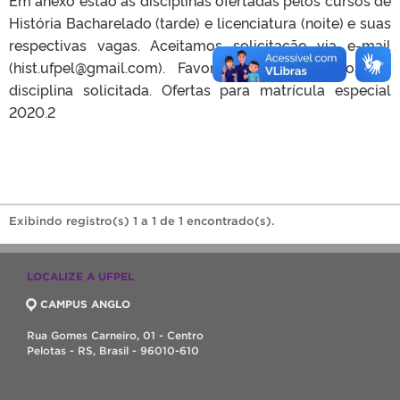
História Bacharelado (tarde) e licenciatura (noite) e suas
respectivas vagas. Aceitamos solicitação via e-mail
(hist.ufpel@gmail.com). Favor colocar os dados da
disciplina solicitada. Ofertas para matrícula especial
2020.2
Exibindo registro(s) 1 a 1 de 1 encontrado(s).
LOCALIZE A UFPEL
CAMPUS ANGLO
Rua Gomes Carneiro, 01 - Centro
Pelotas - RS, Brasil - 96010-610