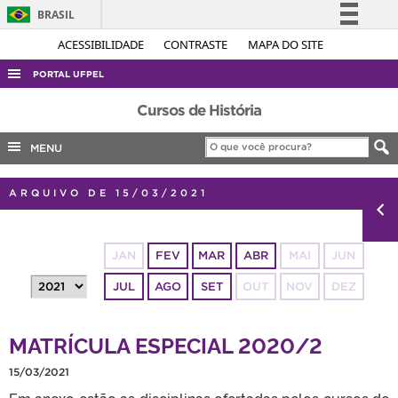
BRASIL
Simplifique!
ACESSIBILIDADE
CONTRASTE
MAPA DO SITE
Comunica BR
PORTAL UFPEL
Participe
ACESSO À INFORMAÇÃO
Cursos de História
Acesso à informação
AUDITORIA
MENU
Legislação
COBALTO
Canais
ARQUIVO DE 15/03/2021
CONCURSOS
EDITAIS
JAN
FEV
MAR
ABR
MAI
JUN
INTERNACIONAL
JUL
AGO
SET
OUT
NOV
DEZ
OUVIDORIA
PORTARIAS
MATRÍCULA ESPECIAL 2020/2
TELEFONES
15/03/2021
Em anexo estão as disciplinas ofertadas pelos cursos de