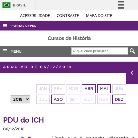
BRASIL
Simplifique!
ACESSIBILIDADE
CONTRASTE
MAPA DO SITE
Comunica BR
PORTAL UFPEL
Participe
ACESSO À INFORMAÇÃO
Cursos de História
Acesso à informação
AUDITORIA
MENU
Legislação
COBALTO
Canais
ARQUIVO DE 06/12/2018
CONCURSOS
EDITAIS
JAN
FEV
MAR
ABR
MAI
JUN
INTERNACIONAL
JUL
AGO
SET
OUT
NOV
DEZ
OUVIDORIA
PORTARIAS
PDU do ICH
TELEFONES
06/12/2018
Você que é docente, discente o