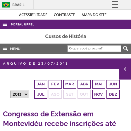
BRASIL
Simplifique!
ACESSIBILIDADE
CONTRASTE
MAPA DO SITE
Comunica BR
PORTAL UFPEL
Participe
ACESSO À INFORMAÇÃO
Cursos de História
Acesso à informação
AUDITORIA
MENU
Legislação
COBALTO
Canais
ARQUIVO DE 23/07/2013
CONCURSOS
EDITAIS
JAN
FEV
MAR
ABR
MAI
JUN
INTERNACIONAL
JUL
AGO
SET
OUT
NOV
DEZ
OUVIDORIA
PORTARIAS
Congresso de Extensão em
TELEFONES
Montevidéu recebe inscrições até