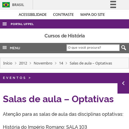
BRASIL
Simplifique!
ACESSIBILIDADE
CONTRASTE
MAPA DO SITE
Comunica BR
PORTAL UFPEL
Participe
ACESSO À INFORMAÇÃO
Cursos de História
Acesso à informação
AUDITORIA
MENU
Legislação
COBALTO
Canais
Início
2012
Novembro
14
Salas de aula – Optativas
CONCURSOS
EDITAIS
EVENTOS
>
INTERNACIONAL
OUVIDORIA
Salas de aula – Optativas
PORTARIAS
Atenção para as salas de aula das disciplinas optativas:
TELEFONES
História do Império Romano: SALA 103