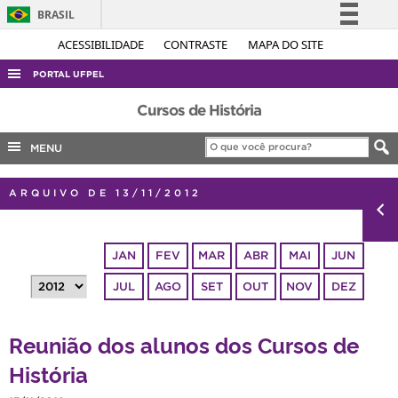
BRASIL
Simplifique!
ACESSIBILIDADE
CONTRASTE
MAPA DO SITE
Comunica BR
PORTAL UFPEL
Participe
ACESSO À INFORMAÇÃO
Cursos de História
Acesso à informação
AUDITORIA
MENU
Legislação
COBALTO
Canais
ARQUIVO DE 13/11/2012
CONCURSOS
EDITAIS
JAN
FEV
MAR
ABR
MAI
JUN
INTERNACIONAL
JUL
AGO
SET
OUT
NOV
DEZ
OUVIDORIA
PORTARIAS
Reunião dos alunos dos Cursos de
TELEFONES
História