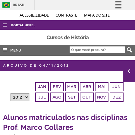
BRASIL
Simplifique!
ACESSIBILIDADE
CONTRASTE
MAPA DO SITE
Comunica BR
PORTAL UFPEL
Participe
ACESSO À INFORMAÇÃO
Cursos de História
Acesso à informação
AUDITORIA
MENU
Legislação
COBALTO
Canais
ARQUIVO DE 04/11/2012
CONCURSOS
EDITAIS
JAN
FEV
MAR
ABR
MAI
JUN
INTERNACIONAL
JUL
AGO
SET
OUT
NOV
DEZ
OUVIDORIA
PORTARIAS
Alunos matriculados nas disciplinas
TELEFONES
Prof. Marco Collares