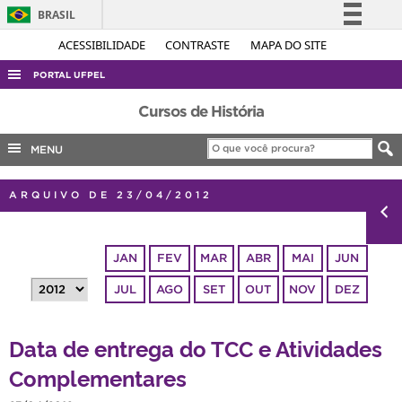
BRASIL
Simplifique!
ACESSIBILIDADE
CONTRASTE
MAPA DO SITE
Comunica BR
PORTAL UFPEL
Participe
ACESSO À INFORMAÇÃO
Cursos de História
Acesso à informação
AUDITORIA
MENU
Legislação
COBALTO
Canais
ARQUIVO DE 23/04/2012
CONCURSOS
EDITAIS
JAN
FEV
MAR
ABR
MAI
JUN
INTERNACIONAL
JUL
AGO
SET
OUT
NOV
DEZ
OUVIDORIA
PORTARIAS
Data de entrega do TCC e Atividades
TELEFONES
Complementares