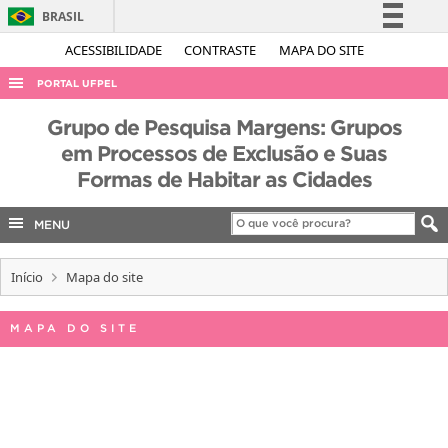
BRASIL
Simplifique!
ACESSIBILIDADE
CONTRASTE
MAPA DO SITE
Comunica BR
PORTAL UFPEL
Participe
ACESSO À INFORMAÇÃO
Grupo de Pesquisa Margens: Grupos
Acesso à informação
em Processos de Exclusão e Suas
AUDITORIA
Legislação
Formas de Habitar as Cidades
COBALTO
Canais
CONCURSOS
MENU
EDITAIS
Início
Mapa do site
INTERNACIONAL
OUVIDORIA
MAPA DO SITE
PORTARIAS
TELEFONES