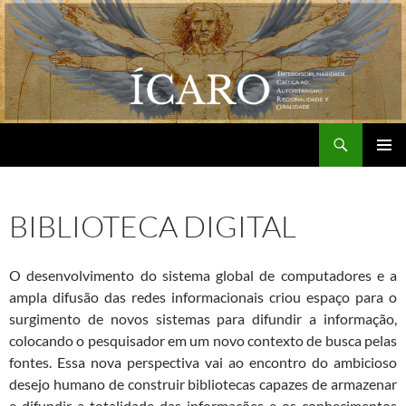
Pular
para
o
conteúdo
Pesquisar
Grupo de Pesquisa ÍCARO
MENU
PRINCI
BIBLIOTECA DIGITAL
O desenvolvimento do sistema global de computadores e a
ampla difusão das redes informacionais criou espaço para o
surgimento de novos sistemas para difundir a informação,
colocando o pesquisador em um novo contexto de busca pelas
fontes. Essa nova perspectiva vai ao encontro do ambicioso
desejo humano de construir bibliotecas capazes de armazenar
e difundir a totalidade das informações e os conhecimentos