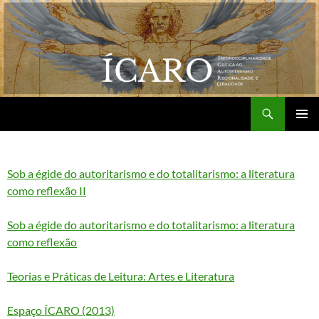
Pular
para
o
conteúdo
Pesquisar
Grupo de Pesquisa ÍCARO
MENU
PRINCI
Sob a égide do autoritarismo e do totalitarismo: a literatura
como reflexão II
Sob a égide do autoritarismo e do totalitarismo: a literatura
como reflexão
Teorias e Práticas de Leitura: Artes e Literatura
Espaço ÍCARO (2013)